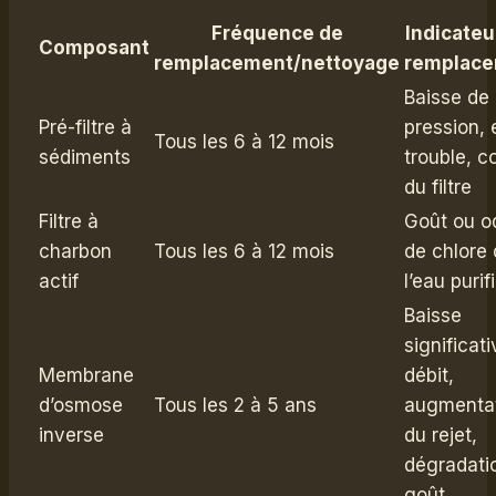
Fréquence de
Indicateu
Composant
remplacement/nettoyage
remplac
Baisse de
Pré-filtre à
pression,
Tous les 6 à 12 mois
sédiments
trouble, c
du filtre
Filtre à
Goût ou o
charbon
Tous les 6 à 12 mois
de chlore
actif
l’eau purif
Baisse
significat
Membrane
débit,
d’osmose
Tous les 2 à 5 ans
augmenta
inverse
du rejet,
dégradati
goût