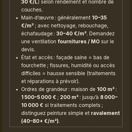
30 €/L
) selon rendement et nombre de
couches.
Main‑d’œuvre : généralement
10–35
€/m²
; avec nettoyage, rebouchage,
échafaudage :
30–40 €/m²
. Demandez
une ventilation
fournitures / MO
sur le
devis.
État et accès : façade saine = bas de
fourchette ; fissures, humidité ou accès
difficiles = hausse sensible (traitements
et réparations à prévoir).
Ordres de grandeur : maison de
100 m²
:
1 500–5 000 €
;
200 m²
: jusqu’à
8 000–
10 000 €
si traitements complets ;
distinguez peinture simple et
ravalement
(40–80+ €/m²)
.