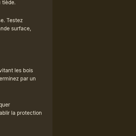
 tiède.
se. Testez
ande surface,
vitant les bois
terminez par un
iquer
ablir la protection