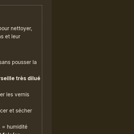
our nettoyer,
s et leur
 sans pousser la
seille très dilué
er les vernis
ncer et sécher
ni = humidité