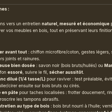
nes :
ns vers un entretien
naturel, mesuré et économique
p
er vos meubles en bois, tout en préservant leurs finition
r avant tout
: chiffon microfibre/coton, gestes légers,
s joints et rainures.
euse bien dosée
: savon noir (bois bruts/huilés) ou
Mar
ffon
essoré
, suivre le fil,
sécher aussitôt
.
nc dilué (1/4 tasse/L)
pour raviver : test préalable, évit
iler/cirer ensuite sur bois bruts ou cirés.
 en pâte
pour taches localisées : frotter doucement, ri
proscrire les tampons abrasifs.
ntretien au type de bois
: bois brut nourri à l’huile; ver