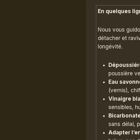
En quelques lig
Nous vous guido
détacher et raviv
longévité.
Dépoussiére
poussière ver
Eau savonn
(vernis), chi
Vinaigre bla
sensibles, hu
Bicarbonate
sans délai, 
Adapter l’e