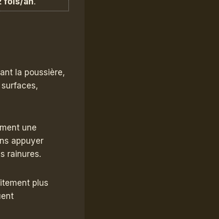
2 fois/an
.
ant la poussière,
 surfaces,
ement une
ans appuyer
s rainures.
itement plus
uent