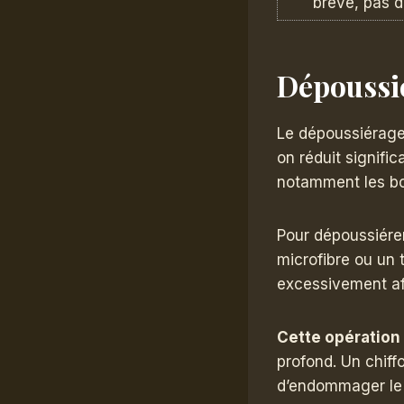
brève, pas d
Dépoussi
Le dépoussiérage 
on réduit signifi
notamment les boi
Pour dépoussiére
microfibre ou un 
excessivement afi
Cette opération
profond. Un chiffo
d’endommager le v