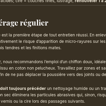
’acides; ciré = couches fines, lustrage,
renouveler 1 à 
érage régulier
est la première étape de tout entretien réussi. En enlev
cativement le risque d’apparition de micro-rayures sur les
s tendres et les finitions mates.
r, nous recommandons l’emploi d’un chiffon doux, idéal
tissu en coton non pelucheux. Travaillez par zones et s
n de ne pas déplacer la poussière vers des joints ou de
 doit toujours précéder
un nettoyage humide ou un tra
n sec éliminera les particules abrasives qui, sinon, risq
ernis ou la cire lors des passages suivants.