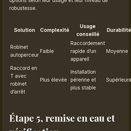
options selon leur usage et leur niveau de
robustesse.
Usage
Solution
Complexité
Durabilit
conseillé
Raccordement
Robinet
Faible
rapide d’un
Moyenne
autoperceur
appareil
Raccord en
Installation
T avec
Plus élevée
pérenne et
Supérieur
robinet
plus stable
d’arrêt
Étape 5, remise en eau et